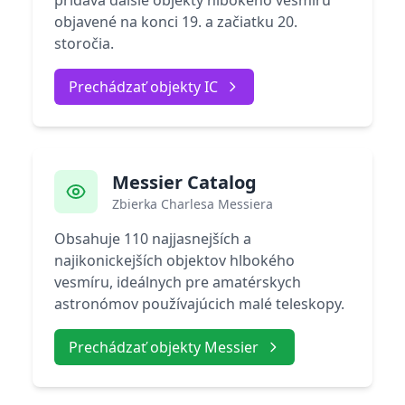
pridáva ďalšie objekty hlbokého vesmíru
objavené na konci 19. a začiatku 20.
storočia.
Prechádzať objekty IC
Messier Catalog
Zbierka Charlesa Messiera
Obsahuje 110 najjasnejších a
najikonickejších objektov hlbokého
vesmíru, ideálnych pre amatérskych
astronómov používajúcich malé teleskopy.
Prechádzať objekty Messier