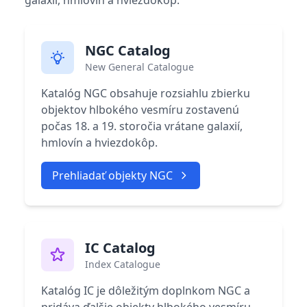
galaxií, hmlovín a hviezdokôp.
NGC Catalog
New General Catalogue
Katalóg NGC obsahuje rozsiahlu zbierku
objektov hlbokého vesmíru zostavenú
počas 18. a 19. storočia vrátane galaxií,
hmlovín a hviezdokôp.
Prehliadať objekty NGC
IC Catalog
Index Catalogue
Katalóg IC je dôležitým doplnkom NGC a