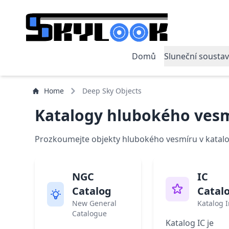
Domů
Sluneční sousta
Home
Deep Sky Objects
Katalogy hlubokého ves
Prozkoumejte objekty hlubokého vesmíru v katalozí
NGC
IC
Catalog
Catal
New General
Katalog 
Catalogue
Katalog IC je