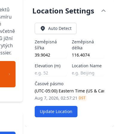
Location Settings
ektů
smíru
é
Auto Detect
 včetně
 jižní
Zeměpisná
Zeměpisná
rytých
šířka
délka
sier.
Elevation (m)
Location Name
Časové pásmo
Aug 7, 2026, 02:57:21
DST
Update Location