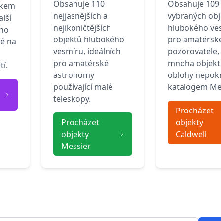
Obsahuje 110
Obsahuje 109
ňkem
nejjasnějších a
vybraných obj
lší
nejikoničtějších
hlubokého ve
ého
objektů hlubokého
pro amatérsk
é na
vesmíru, ideálních
pozorovatele,
pro amatérské
mnoha objektů
tí.
astronomy
oblohy nepok
používající malé
katalogem Mes
teleskopy.
Procházet
Procházet
objekty
objekty
Caldwell
Messier