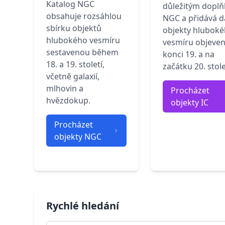
Katalog NGC
důležitým dopl
obsahuje rozsáhlou
NGC a přidává da
sbírku objektů
objekty hlubok
hlubokého vesmíru
vesmíru objeven
sestavenou během
konci 19. a na
18. a 19. století,
začátku 20. stole
včetně galaxií,
mlhovin a
Procházet
hvězdokup.
objekty IC
Procházet
objekty NGC
Rychlé hledání