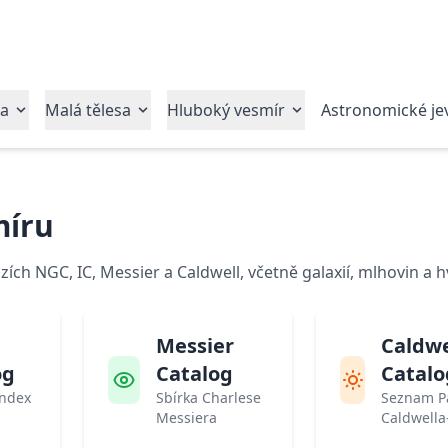
va
Malá tělesa
Hluboký vesmír
Astronomické je
míru
ch NGC, IC, Messier a Caldwell, včetně galaxií, mlhovin a 
Messier
Caldwe
og
Catalog
Catalo
Index
Sbírka Charlese
Seznam Pa
Messiera
Caldwell