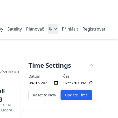
vy
Satelity
Plánovač
Přihlásit
Registrovat
Time Settings
hvězdokup.
Datum
Čas
ll
Reset to Now
Update Time
g
tricka
a-Moora