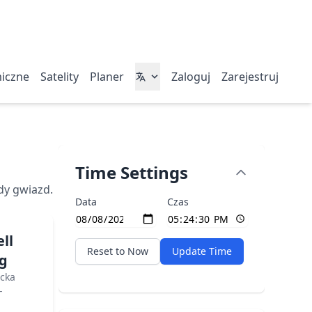
miczne
Satelity
Planer
Zaloguj
Zarejestruj
Time Settings
dy gwiazd.
Data
Czas
ll
Reset to Now
Update Time
og
icka
-