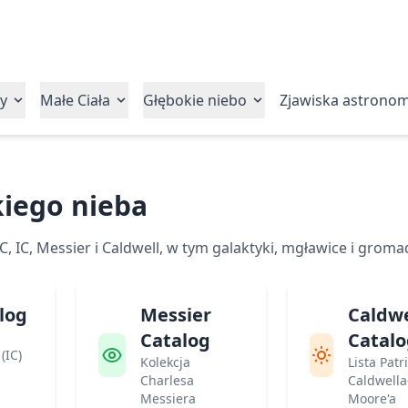
y
Małe Ciała
Głębokie niebo
Zjawiska astrono
kiego nieba
 IC, Messier i Caldwell, w tym galaktyki, mgławice i groma
log
Messier
Caldwe
Catalog
Catal
(IC)
Kolekcja
Lista Patr
Charlesa
Caldwella
Messiera
Moore'a