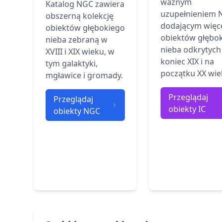
ważnym
Katalog NGC zawiera
uzupełnieniem 
obszerną kolekcję
dodającym więc
obiektów głębokiego
obiektów głębo
nieba zebraną w
nieba odkrytych
XVIII i XIX wieku, w
koniec XIX i na
tym galaktyki,
początku XX wie
mgławice i gromady.
Przeglądaj
Przeglądaj
obiekty IC
obiekty NGC