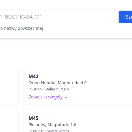
Sz
lub nazwy powszechnej.
M42
Orion Nebula, Magnitude 4.0
in Orion • Stellar nursery
Zobacz szczegóły →
M45
Pleiades, Magnitude 1.6
in Taurus • Seven Sisters