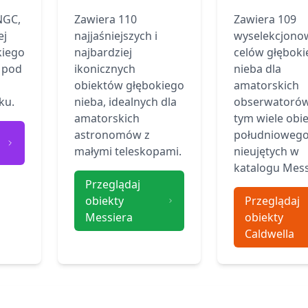
NGC,
Zawiera 110
Zawiera 109
ej
najjaśniejszych i
wyselekcjono
kiego
najbardziej
celów głębok
 pod
ikonicznych
nieba dla
obiektów głębokiego
amatorskich
ku.
nieba, idealnych dla
obserwatorów
amatorskich
tym wiele obi
astronomów z
południowego
małymi teleskopami.
nieujętych w
katalogu Mess
Przeglądaj
obiekty
Przeglądaj
Messiera
obiekty
Caldwella