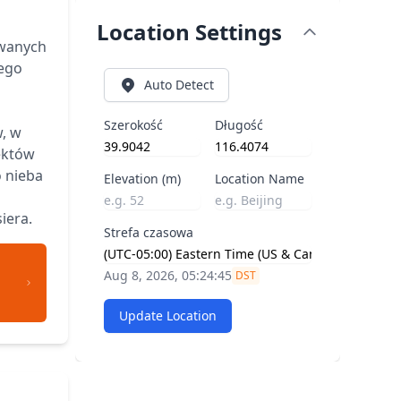
Location Settings
wanych
iego
Auto Detect
Szerokość
Długość
, w
ektów
 nieba
Elevation (m)
Location Name
iera.
Strefa czasowa
Aug 8, 2026, 05:24:45
DST
Update Location