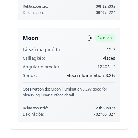
Rektaszcenzió:
00h12m03s
Deklinációa:
-00°07'22"
☽
Moon
Excellent
Látszó magnitúdó:
-12.7
Csillagkép:
Pisces
Angular diameter:
12403.1"
Status:
Moon illumination 8.2%
Observation tip:
Moon illumination 8.2%; good for
observing lunar surface detail
Rektaszcenzió:
23h28m07s
Deklinációa:
-02°06'32"