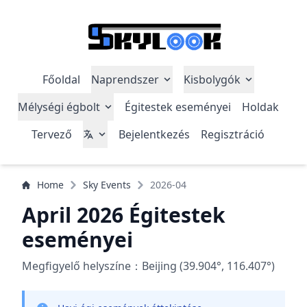
Főoldal
Naprendszer
Kisbolygók
Mélységi égbolt
Égitestek eseményei
Holdak
Tervező
Bejelentkezés
Regisztráció
Home
Sky Events
2026-04
April 2026 Égitestek
eseményei
Megfigyelő helyszíne：Beijing (39.904°, 116.407°)