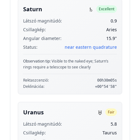
♄
Saturn
Excellent
Látszó magnitúdó:
0.9
Csillagkép:
Aries
Angular diameter:
15.9"
Status:
near eastern quadrature
Observation tip:
Visible to the naked eye; Saturn’s
rings require a telescope to see clearly
Rektaszcenzió:
00h30m05s
Deklinációa:
+00°54'58"
♅
Uranus
Fair
Látszó magnitúdó:
5.8
Csillagkép:
Taurus