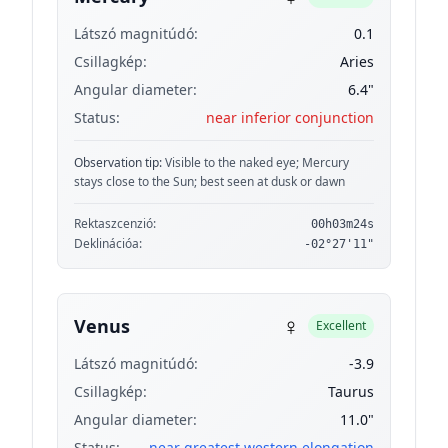
Látszó magnitúdó:
0.1
Csillagkép:
Aries
Angular diameter:
6.4"
Status:
near inferior conjunction
Observation tip:
Visible to the naked eye; Mercury
stays close to the Sun; best seen at dusk or dawn
Rektaszcenzió:
00h03m24s
Deklinációa:
-02°27'11"
♀
Venus
Excellent
Látszó magnitúdó:
-3.9
Csillagkép:
Taurus
Angular diameter:
11.0"
Status:
near greatest western elongation