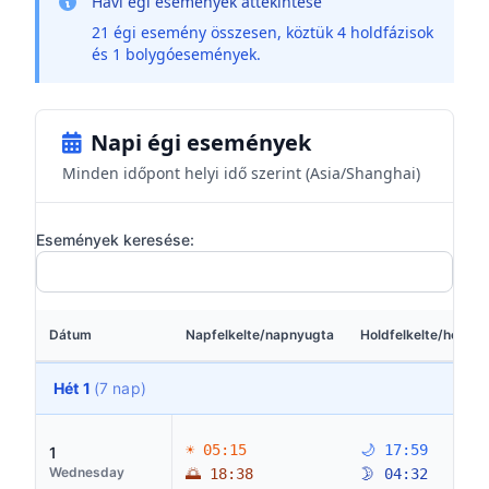
Havi égi események áttekintése
21 égi esemény összesen, köztük 4 holdfázisok
és 1 bolygóesemények.
Napi égi események
Minden időpont helyi idő szerint (Asia/Shanghai)
Események keresése:
Dátum
Napfelkelte/napnyugta
Holdfelkelte/holdle
Hét 1
(7 nap)
☀ 05:15
🌙 17:59
1
Wednesday
🌅 18:38
🌛 04:32