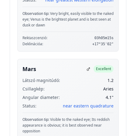
Observation tip:
Very bright, easily visible to the naked
eye; Venus is the brightest planet and is best seen at
dusk or dawn
Rektaszcenzió:
03h05m15s
Deklinációa:
+17°35'02"
♂
Mars
Excellent
Látszó magnitúdó:
1.2
Csillagkép:
Aries
Angular diameter:
4.1"
Status:
near eastern quadrature
Observation tip:
Visible to the naked eye; Its reddish
appearance is obvious; it is best observed near
opposition