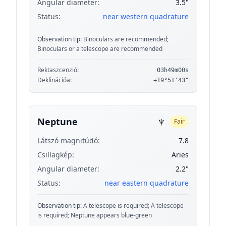
Angular diameter:
3.5"
Status:
near western quadrature
Observation tip:
Binoculars are recommended;
Binoculars or a telescope are recommended
Rektaszcenzió:
03h49m00s
Deklinációa:
+19°51'43"
♆
Neptune
Fair
Látszó magnitúdó:
7.8
Csillagkép:
Aries
Angular diameter:
2.2"
Status:
near eastern quadrature
Observation tip:
A telescope is required; A telescope
is required; Neptune appears blue-green