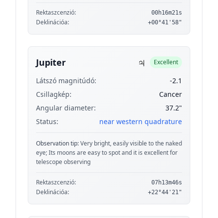
Rektaszcenzió:
00h16m21s
Deklinációa:
+00°41'58"
♃
Jupiter
Excellent
Látszó magnitúdó:
-2.1
Csillagkép:
Cancer
Angular diameter:
37.2"
Status:
near western quadrature
Observation tip:
Very bright, easily visible to the naked
eye; Its moons are easy to spot and it is excellent for
telescope observing
Rektaszcenzió:
07h13m46s
Deklinációa:
+22°44'21"