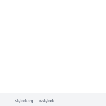
Skylook.org —
@skylook