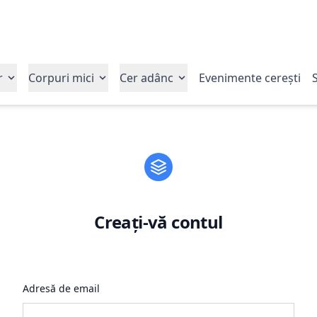
r
Corpuri mici
Cer adânc
Evenimente cerești
S
Creați-vă contul
Adresă de email