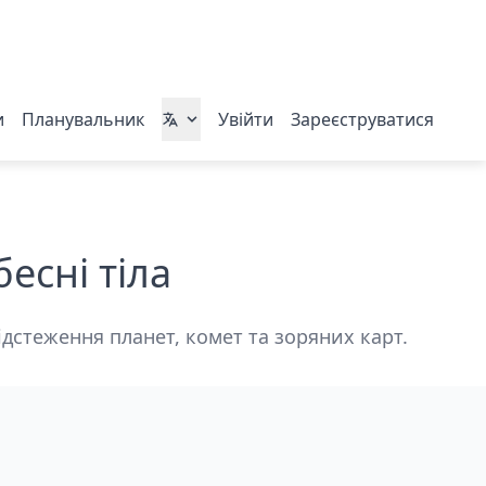
и
Планувальник
Увійти
Зареєструватися
есні тіла
відстеження планет, комет та зоряних карт.