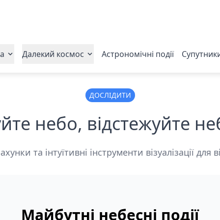
ла
Далекий космос
Астрономічні події
Супутник
ДОСЛІДИТИ
йте небо, відстежуйте неб
ахунки та інтуїтивні інструменти візуалізації для 
Майбутні небесні події