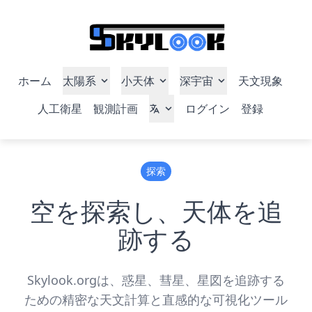
ホーム
太陽系
小天体
深宇宙
天文現象
人工衛星
観測計画
ログイン
登録
探索
空を探索し、天体を追
跡する
Skylook.orgは、惑星、彗星、星図を追跡する
ための精密な天文計算と直感的な可視化ツール