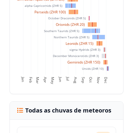
alpha Capricornids (ZHR 5)
Perseids (ZHR 100)
October Draconids (ZHR 5)
Orionids (ZHR 20)
Southern Taurids (ZHR 5)
Northern Taurids (ZHR 5)
Leonids (ZHR 15)
sigma Hydrids (ZHR 3)
December Monocerotids (ZHR 3)
Geminids (ZHR 150)
Ursids (ZHR 10)
Jan
Jun
Jul
Feb
Mar
Apr
May
Aug
Sep
Oct
Nov
Dec
Todas as chuvas de meteoros