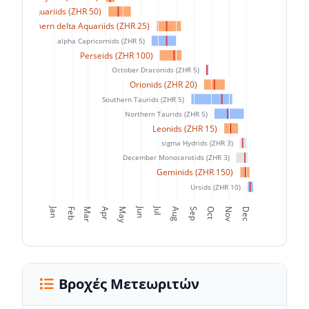
eta Aquariids (ZHR 50)
Southern delta Aquariids (ZHR 25)
alpha Capricornids (ZHR 5)
Perseids (ZHR 100)
October Draconids (ZHR 5)
Orionids (ZHR 20)
Southern Taurids (ZHR 5)
Northern Taurids (ZHR 5)
Leonids (ZHR 15)
sigma Hydrids (ZHR 3)
December Monocerotids (ZHR 3)
Geminids (ZHR 150)
Ursids (ZHR 10)
Jan
Jun
Jul
Feb
Mar
Apr
May
Aug
Sep
Oct
Nov
Dec
Βροχές Μετεωριτών