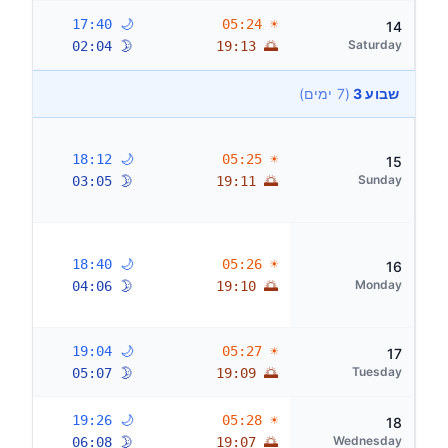
🌙 17:40
☀ 05:24
14
Saturday
🌛 02:04
🌅 19:13
שבוע 3
(7 ימים)
🌙 18:12
☀ 05:25
15
Sunday
🌛 03:05
🌅 19:11
🌙 18:40
☀ 05:26
16
Monday
🌛 04:06
🌅 19:10
🌙 19:04
☀ 05:27
17
Tuesday
🌛 05:07
🌅 19:09
🌙 19:26
☀ 05:28
18
Wednesday
🌛 06:08
🌅 19:07