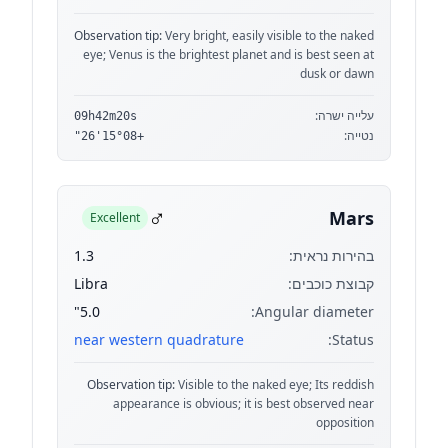
Observation tip:
Very bright, easily visible to the naked
eye; Venus is the brightest planet and is best seen at
dusk or dawn
עלייה ישרה:
09h42m20s
נטייה:
+15°08'26"
♂
Mars
Excellent
בהירות נראית:
1.3
קבוצת כוכבים:
Libra
5.0"
Angular diameter:
near western quadrature
Status:
Observation tip:
Visible to the naked eye; Its reddish
appearance is obvious; it is best observed near
opposition