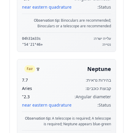
near eastern quadrature
Status:
Observation tip:
Binoculars are recommended;
Binoculars or a telescope are recommended
עלייה ישרה:
04h31m33s
נטייה:
+21°46'54"
♆
Neptune
Fair
בהירות נראית:
7.7
קבוצת כוכבים:
Aries
2.3"
Angular diameter:
near eastern quadrature
Status:
Observation tip:
A telescope is required; A telescope
is required; Neptune appears blue-green