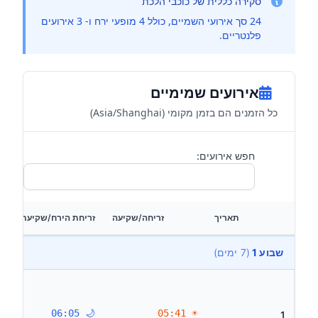
סקירה כללית של כוכבי הלכת
24 סך אירועי השמיים, כולל 4 מופעי ירח ו- 3 אירועים
פלנטריים.
אירועים שמימיים
כל הזמנים הם בזמן מקומי (Asia/Shanghai)
חפש אירועים:
תאריך
זריחה/שקיעה
זריחת הירח/שקיעת הירח
שבוע 1
(7 ימים)
🌙 06:05
☀ 05:41
1