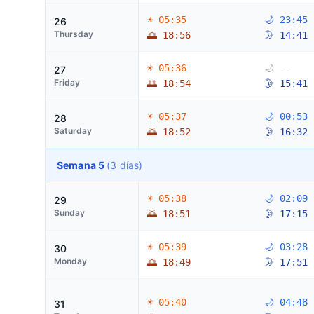
☀ 05:35
🌙 23:45
26
Thursday
🌅 18:56
🌛 14:41
☀ 05:36
🌙 --
27
Friday
🌅 18:54
🌛 15:41
☀ 05:37
🌙 00:53
28
Saturday
🌅 18:52
🌛 16:32
Semana 5
(3 días)
☀ 05:38
🌙 02:09
29
Sunday
🌅 18:51
🌛 17:15
☀ 05:39
🌙 03:28
30
Monday
🌅 18:49
🌛 17:51
☀ 05:40
🌙 04:48
31