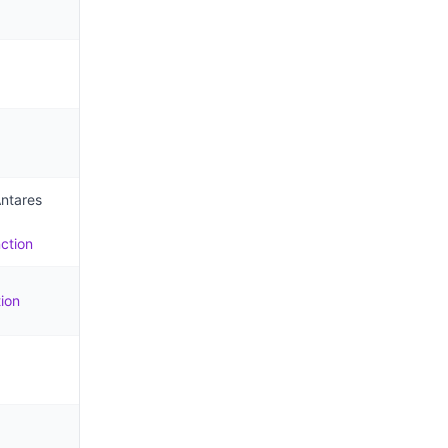
Antares
ction
ion