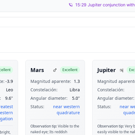
🪐
15:29 Jupiter conjunction wit
♂
♃
Mars
Jupiter
cellent
Excellent
Exc
e:
-3.9
Magnitud aparente:
1.3
Magnitud aparent
Leo
Constelación:
Libra
Constelación:
:
9.6"
Angular diameter:
5.0"
Angular diameter:
reatest
Status:
near western
Status:
near w
estern
quadrature
quadr
gation
Observation tip:
Visible to the
Observation tip:
Very b
naked eye; Its reddish
easily visible to the n
bright,