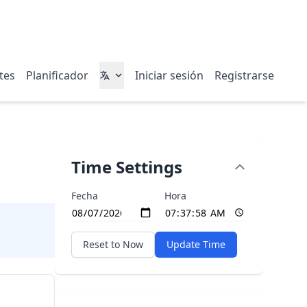
ites
Planificador
Iniciar sesión
Registrarse
Time Settings
Fecha
Hora
Reset to Now
Update Time