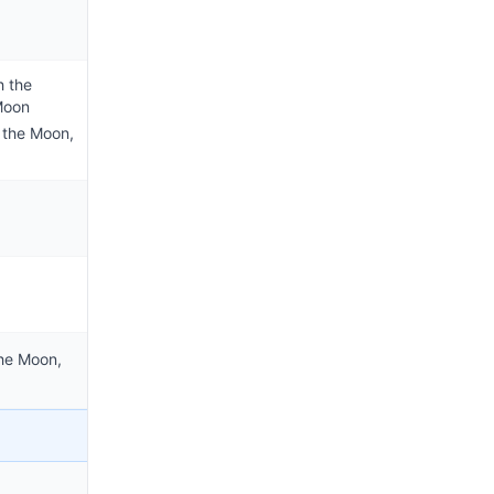
h the
Moon
 the Moon,
the Moon,