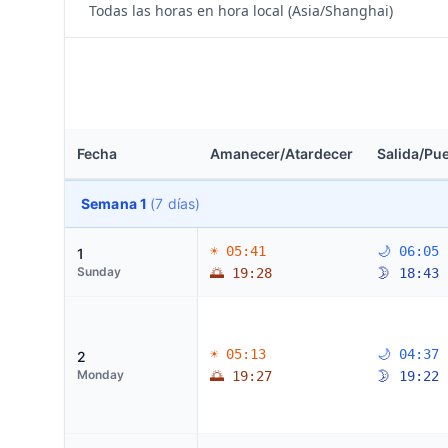
Todas las horas en hora local (Asia/Shanghai)
Fecha
Amanecer/Atardecer
Salida/Pue
Semana 1
(7 días)
☀ 05:41
🌙 06:05
1
Sunday
🌅 19:28
🌛 18:43
☀ 05:13
🌙 04:37
2
Monday
🌅 19:27
🌛 19:22