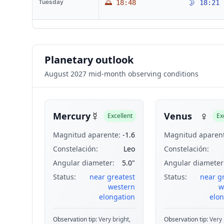
Tuesday
🌅 18:48
🌛 18:21
Planetary outlook
August 2027 mid-month observing conditions
☿
♀
Mercury
Venus
Excellent
Ex
Magnitud aparente:
-1.6
Magnitud aparent
Constelación:
Leo
Constelación:
Angular diameter:
5.0"
Angular diameter
Status:
near greatest
Status:
near g
western
w
elongation
elon
Observation tip:
Very bright,
Observation tip:
Very 