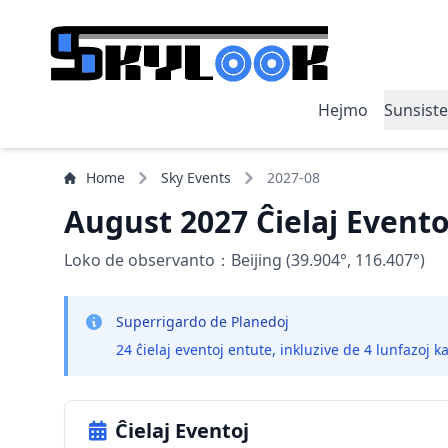
Hejmo
Sunsist
Home
Sky Events
2027-08
August 2027 Ĉielaj Evento
Loko de observanto：Beijing (39.904°, 116.407°)
Superrigardo de Planedoj
24 ĉielaj eventoj entute, inkluzive de 4 lunfazoj k
Ĉielaj Eventoj