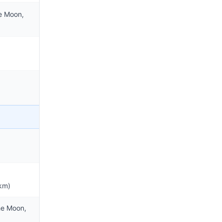
e Moon,
km)
he Moon,