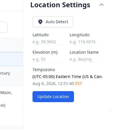
Location Settings
Auto Detect
Latitudo
Longitudo
Elevation (m)
Location Name
Tempozono
ercury
Aug 6, 2026, 12:51:41
DST
 Moon,
Update Location
km)