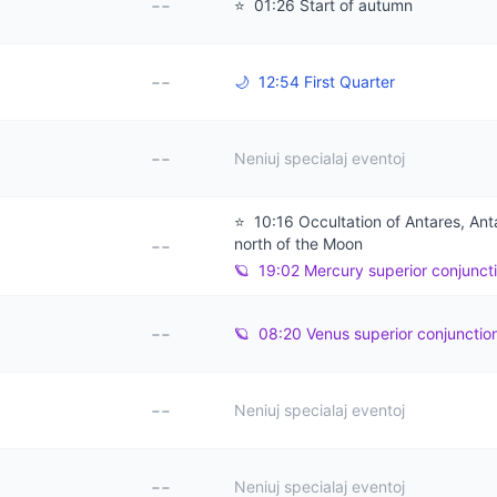
--
⭐
01:26 Start of autumn
--
🌙
12:54 First Quarter
--
Neniuj specialaj eventoj
⭐
10:16 Occultation of Antares, Ant
--
north of the Moon
🪐
19:02 Mercury superior conjunct
--
🪐
08:20 Venus superior conjunctio
--
Neniuj specialaj eventoj
--
Neniuj specialaj eventoj