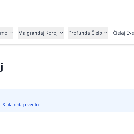
emo
Malgrandaj Koroj
Profunda Ĉielo
Ĉielaj Ev
j
aj 3 planedaj eventoj.