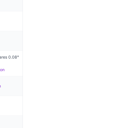
ares 0.08°
ion
n