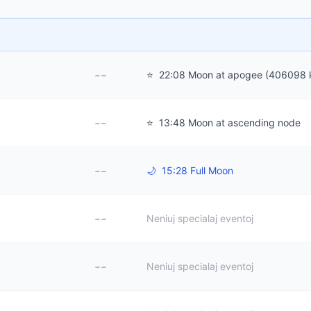
--
⭐
22:08 Moon at apogee (406098 
--
⭐
13:48 Moon at ascending node
--
🌙
15:28 Full Moon
--
Neniuj specialaj eventoj
--
Neniuj specialaj eventoj