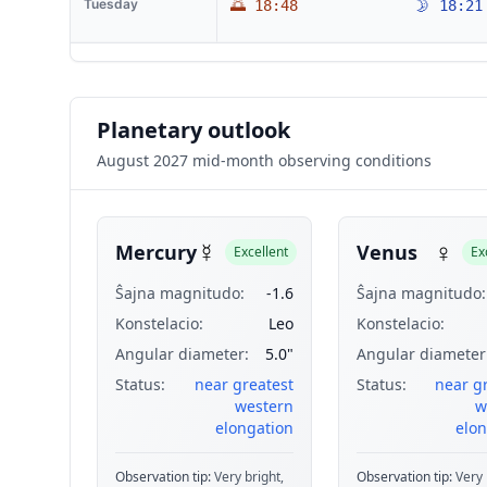
Tuesday
🌅 18:48
🌛 18:21
Planetary outlook
August 2027 mid-month observing conditions
☿
♀
Mercury
Venus
Excellent
Ex
Ŝajna magnitudo:
-1.6
Ŝajna magnitudo:
Konstelacio:
Leo
Konstelacio:
Angular diameter:
5.0"
Angular diameter
Status:
near greatest
Status:
near g
western
w
elongation
elon
Observation tip:
Very bright,
Observation tip:
Very 