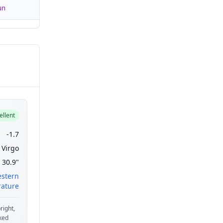
un
ellent
-1.7
Virgo
30.9"
estern
ature
right,
aked