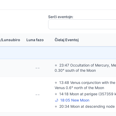
Serĉi eventojn:
o/Lunsubiro
Luna fazo
Ĉielaj Eventoj
⭐
23:47 Occultation of Mercury, M
--
0.30° south of the Moon
⭐
13:48 Venus conjunction with the
Venus 0.6° north of the Moon
--
⭐
14:18 Moon at perigee (357359 
🌙
18:05 New Moon
⭐
20:34 Moon at descending node