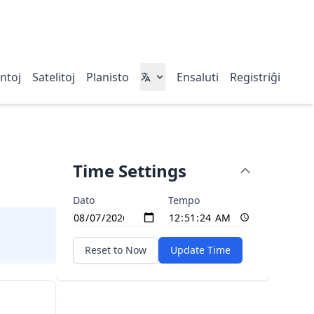
entoj
Satelitoj
Planisto
Ensaluti
Registriĝi
Time Settings
Dato
Tempo
Reset to Now
Update Time