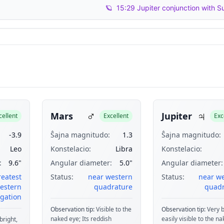
🪐
15:29 Jupiter conjunction with S
♂
♃
Mars
Jupiter
cellent
Excellent
Exc
-3.9
Ŝajna magnitudo:
1.3
Ŝajna magnitudo:
Leo
Konstelacio:
Libra
Konstelacio:
:
9.6"
Angular diameter:
5.0"
Angular diameter:
reatest
Status:
near western
Status:
near w
estern
quadrature
quadr
gation
Observation tip:
Visible to the
Observation tip:
Very b
naked eye; Its reddish
easily visible to the n
bright,