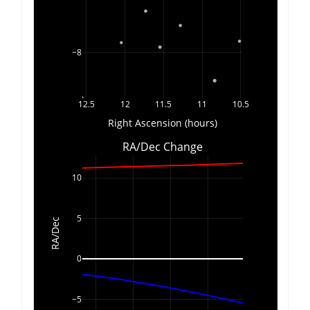
−8
12.5
12
11.5
11
10.5
Right Ascension (hours)
RA/Dec Change
10
5
RA/Dec
0
−5