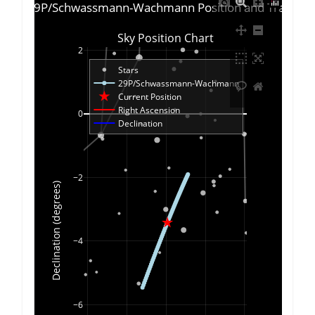
met 29P/Schwassmann-Wachmann Position and Trace Ch
Sky Position Chart
2
Stars
29P/Schwassmann-Wachmann
Current Position
Right Ascension
0
Declination
−2
Declination (degrees)
−4
−6