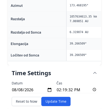
Azimut
173.468195°
1057634613.35 km
Razdalja
7.069851 AU
Razdalja od Sonca
6.319074 AU
Elongacija
39.266509°
Ločitev od Sonca
39.266509°
Time Settings
Datum
Čas
Reset to Now
Update Time