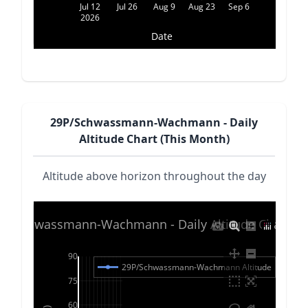
Jul 12
Jul 26
Aug 9
Aug 23
Sep 6
2026
Date
29P/Schwassmann-Wachmann - Daily
Altitude Chart (This Month)
Altitude above horizon throughout the day
P/Schwassmann-Wachmann - Daily Altitude Chart (20
90
29P/Schwassmann-Wachmann Altitude
75
60