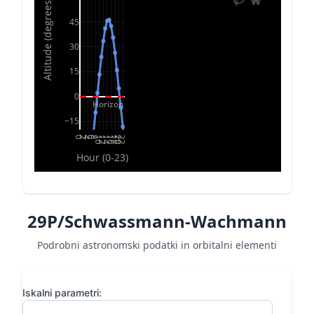
Altitude (degrees)
45
30
15
0
Horizon
−15
0
2
4
6
8
10
12
14
16
18
20
22
Hour (0-23)
29P/Schwassmann-Wachmann
Podrobni astronomski podatki in orbitalni elementi
Iskalni parametri: