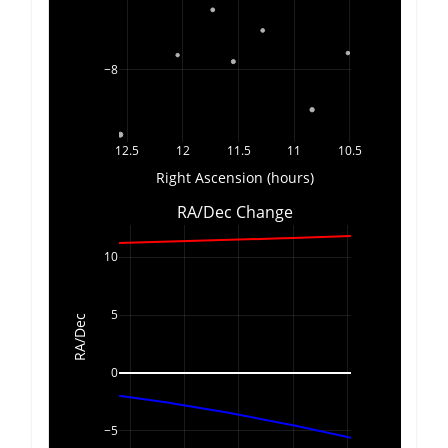
−8
12.5
12
11.5
11
10.5
Right Ascension (hours)
RA/Dec Change
10
5
RA/Dec
0
−5