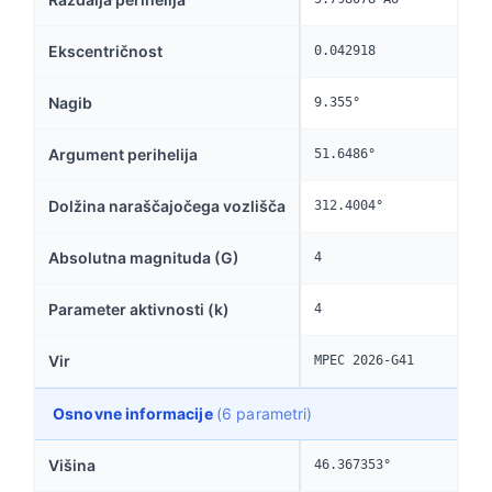
Ekscentričnost
0.042918
Nagib
9.355°
Argument perihelija
51.6486°
Dolžina naraščajočega vozlišča
312.4004°
Absolutna magnituda (G)
4
Parameter aktivnosti (k)
4
Vir
MPEC 2026-G41
Osnovne informacije
(6 parametri)
Višina
46.367353°