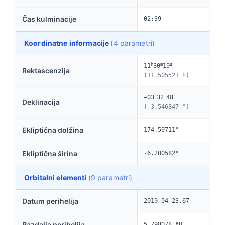
Čas kulminacije
02:39
Koordinatne informacije
(4 parametri)
h
m
s
11
30
19
Rektascenzija
(11.505521 h)
°
'
"
−03
32
48
Deklinacija
(-3.546847 °)
Ekliptična dolžina
174.59711°
Ekliptična širina
-6.200582°
Orbitalni elementi
(9 parametri)
Datum perihelija
2019-04-23.67
Razdalja perihelija
5.798078 AU