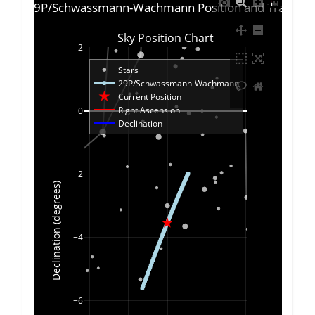
met 29P/Schwassmann-Wachmann Position and Trace Ch
Sky Position Chart
2
Stars
29P/Schwassmann-Wachmann
Current Position
Right Ascension
0
Declination
−2
Declination (degrees)
−4
−6