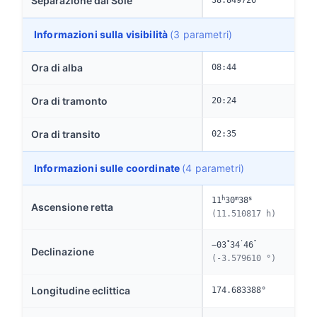
Separazione dal Sole
38.849726°
Informazioni sulla visibilità
(3 parametri)
Ora di alba
08:44
Ora di tramonto
20:24
Ora di transito
02:35
Informazioni sulle coordinate
(4 parametri)
h
m
s
11
30
38
Ascensione retta
(11.510817 h)
°
'
"
−03
34
46
Declinazione
(-3.579610 °)
Longitudine eclittica
174.683388°