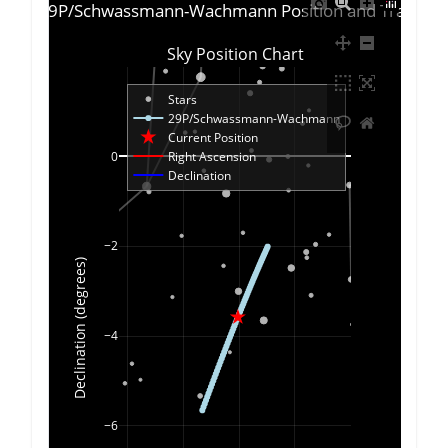
met 29P/Schwassmann-Wachmann Position and Trace Ch
Sky Position Chart
Stars
29P/Schwassmann-Wachmann
Current Position
0
Right Ascension
Declination
−2
Declination (degrees)
−4
−6