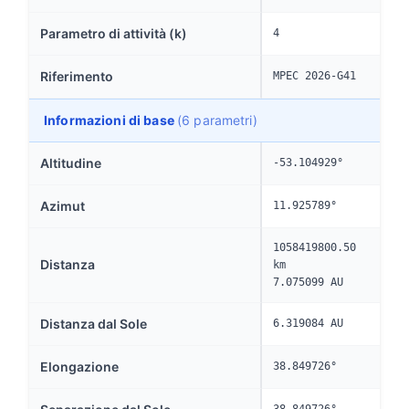
Parametro di attività (k)
4
Riferimento
MPEC 2026-G41
Informazioni di base
(6 parametri)
Altitudine
-53.104929°
Azimut
11.925789°
1058419800.50
Distanza
km
7.075099 AU
Distanza dal Sole
6.319084 AU
Elongazione
38.849726°