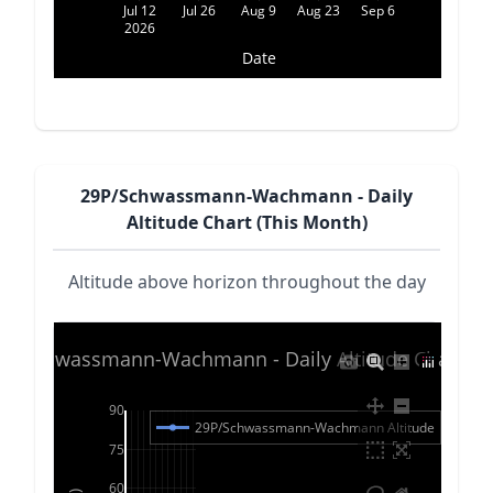
Jul 12
Jul 26
Aug 9
Aug 23
Sep 6
2026
Date
29P/Schwassmann-Wachmann - Daily
Altitude Chart (This Month)
Altitude above horizon throughout the day
P/Schwassmann-Wachmann - Daily Altitude Chart (20
90
29P/Schwassmann-Wachmann Altitude
75
60