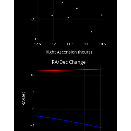
−8
12.5
12
11.5
11
10.5
Right Ascension (hours)
RA/Dec Change
10
5
RA/Dec
0
−5