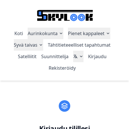
Koti
Aurinkokunta
Pienet kappaleet
Syvä taivas
Tähtitieteeelliset tapahtumat
Satelliitit
Suunnittelija
Kirjaudu
Rekisteröidy
Kirjaudu tilillesi