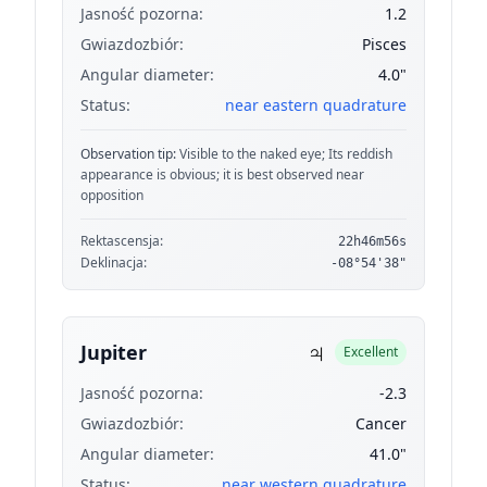
Jasność pozorna:
1.2
Gwiazdozbiór:
Pisces
Angular diameter:
4.0"
Status:
near eastern quadrature
Observation tip:
Visible to the naked eye; Its reddish
appearance is obvious; it is best observed near
opposition
Rektascensja:
22h46m56s
Deklinacja:
-08°54'38"
♃
Jupiter
Excellent
Jasność pozorna:
-2.3
Gwiazdozbiór:
Cancer
Angular diameter:
41.0"
Status:
near western quadrature