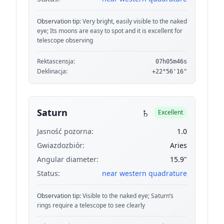
Observation tip:
Very bright, easily visible to the naked
eye; Its moons are easy to spot and it is excellent for
telescope observing
Rektascensja:
07h05m46s
Deklinacja:
+22°56'16"
♄
Saturn
Excellent
Jasność pozorna:
1.0
Gwiazdozbiór:
Aries
Angular diameter:
15.9"
Status:
near western quadrature
Observation tip:
Visible to the naked eye; Saturn’s
rings require a telescope to see clearly