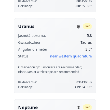
Rektascensja:
00h15m57s
Deklinacja:
-00°35'08"
♅
Uranus
Fair
Jasność pozorna:
5.8
Gwiazdozbiór:
Taurus
Angular diameter:
3.5"
Status:
near western quadrature
Observation tip:
Binoculars are recommended;
Binoculars or a telescope are recommended
Rektascensja:
03h43m35s
Deklinacja:
+19°34'03"
♆
Neptune
Fair