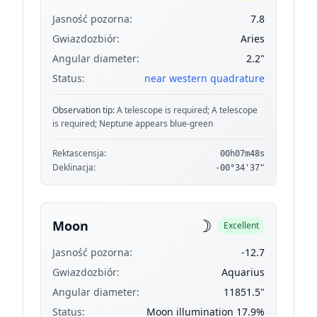
Jasność pozorna:
7.8
Gwiazdozbiór:
Aries
Angular diameter:
2.2"
Status:
near western quadrature
Observation tip:
A telescope is required; A telescope
is required; Neptune appears blue-green
Rektascensja:
00h07m48s
Deklinacja:
-00°34'37"
☽
Moon
Excellent
Jasność pozorna:
-12.7
Gwiazdozbiór:
Aquarius
Angular diameter:
11851.5"
Status:
Moon illumination 17.9%