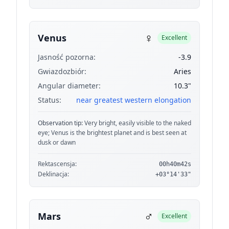
♀
Venus
Excellent
Jasność pozorna:
-3.9
Gwiazdozbiór:
Aries
Angular diameter:
10.3"
Status:
near greatest western elongation
Observation tip:
Very bright, easily visible to the naked
eye; Venus is the brightest planet and is best seen at
dusk or dawn
Rektascensja:
00h40m42s
Deklinacja:
+03°14'33"
♂
Mars
Excellent