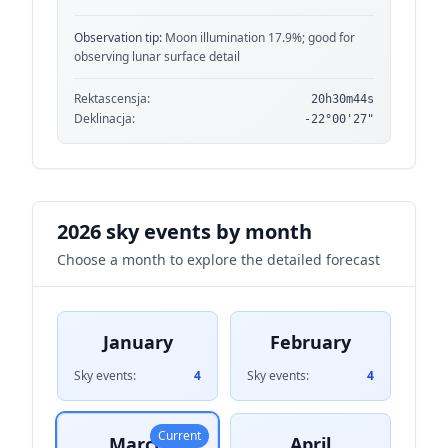
Observation tip:
Moon illumination 17.9%; good for
observing lunar surface detail
Rektascensja:
20h30m44s
Deklinacja:
-22°00'27"
2026 sky events by month
Choose a month to explore the detailed forecast
January
February
Sky events:
4
Sky events:
4
Current
March
April