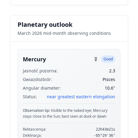
Planetary outlook
March 2026 mid-month observing conditions
☿
Mercury
Good
Jasność pozorna:
2.3
Gwiazdozbiór:
Pisces
Angular diameter:
10.6"
Status:
near greatest eastern elongation
Observation tip:
Visible to the naked eye; Mercury
stays close to the Sun; best seen at dusk or dawn
Rektascensja:
22h43m21s
Deklinacja:
-05°29'36"