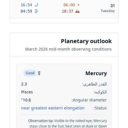
🌙 16:54
☀ 06:00
31
Tuesday
🌛 04:59
🌅 18:37
Planetary outlook
March 2026 mid-month observing conditions
☿
Mercury
Good
القدر الظاهري:
2.3
الكوكبة:
Pisces
10.6"
Angular diameter:
near greatest eastern elongation
Status:
Observation tip:
Visible to the naked eye; Mercury
stays close to the Sun; best seen at dusk or dawn