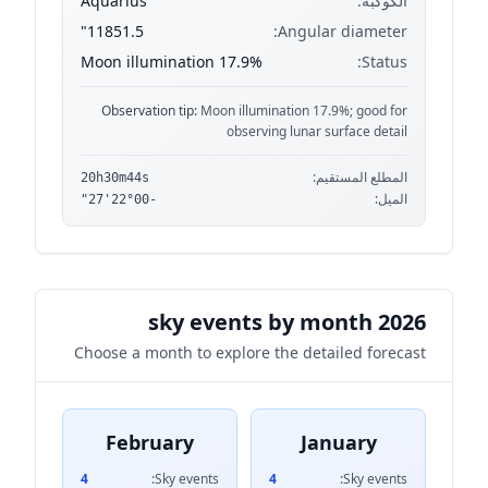
الكوكبة:
Aquarius
11851.5"
Angular diameter:
Moon illumination 17.9%
Status:
Observation tip:
Moon illumination 17.9%; good for
observing lunar surface detail
المطلع المستقيم:
20h30m44s
الميل:
-22°00'27"
2026 sky events by month
Choose a month to explore the detailed forecast
February
January
4
Sky events:
4
Sky events: