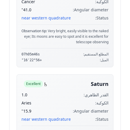
الكوكبة:
Cancer
41.0"
Angular diameter:
near western quadrature
Status:
Observation tip:
Very bright, easily visible to the naked
eye; Its moons are easy to spot and it is excellent for
telescope observing
المطلع المستقيم:
07h05m46s
الميل:
+22°56'16"
♄
Saturn
Excellent
القدر الظاهري:
1.0
الكوكبة:
Aries
15.9"
Angular diameter:
near western quadrature
Status: