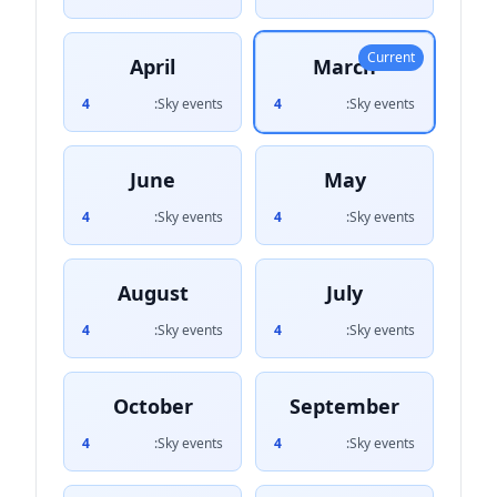
Current
April
March
4
Sky events:
4
Sky events:
June
May
4
Sky events:
4
Sky events:
August
July
4
Sky events:
4
Sky events:
October
September
4
Sky events:
4
Sky events: