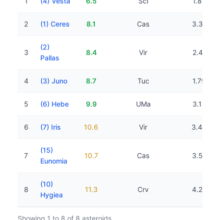
1
(4) Vesta
6.5
Scl
1.89 AU
2
(1) Ceres
8.1
Cas
3.31 AU
(2)
3
8.4
Vir
2.41 AU
Pallas
4
(3) Juno
8.7
Tuc
1.79 AU
5
(6) Hebe
9.9
UMa
3.16 AU
6
(7) Iris
10.6
Vir
3.45 AU
(15)
7
10.7
Cas
3.57 AU
Eunomia
(10)
8
11.3
Crv
4.23 AU
Hygiea
Showing 1 to 8 of 8 asteroids