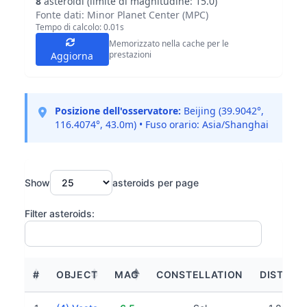
8
asteroidi (limite di magnitudine: 15.0)
Fonte dati: Minor Planet Center (MPC)
Tempo di calcolo:
0.01
s
Memorizzato nella cache per le
prestazioni
Aggiorna
Posizione dell'osservatore:
Beijing (39.9042°,
116.4074°, 43.0m) • Fuso orario: Asia/Shanghai
Show
asteroids per page
Filter asteroids:
#
OBJECT
MAG
CONSTELLATION
DISTANC