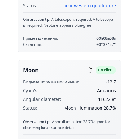
Status:
near western quadrature
Observation tip:
A telescope is required; A telescope
is required; Neptune appears blue-green
Пряме піднесення:
00h08m08s
Схилення:
-00°37'57"
☽
Moon
Excellent
Видима зоряна величина:
-12.7
Сузір'я:
Aquarius
Angular diameter:
11622.8"
Status:
Moon illumination 28.7%
Observation tip:
Moon illumination 28.7%; good for
observing lunar surface detail