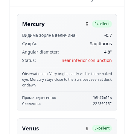
☿
Mercury
Excellent
Видима зоряна величина:
-0.7
Сузір'я:
Sagittarius
Angular diameter:
4.8"
Status:
near inferior conjunction
Observation tip:
Very bright, easily visible to the naked
eye; Mercury stays close to the Sun; best seen at dusk
or dawn
Пряме піднесення:
16h47m11s
Схилення:
-22°30'15"
♀
Venus
Excellent