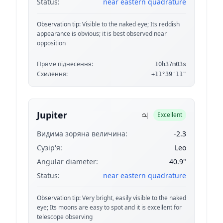
Status:
near eastern quadrature
Observation tip:
Visible to the naked eye; Its reddish
appearance is obvious; it is best observed near
opposition
Пряме піднесення:
10h37m03s
Схилення:
+11°39'11"
♃
Jupiter
Excellent
Видима зоряна величина:
-2.3
Сузір'я:
Leo
Angular diameter:
40.9"
Status:
near eastern quadrature
Observation tip:
Very bright, easily visible to the naked
eye; Its moons are easy to spot and it is excellent for
telescope observing