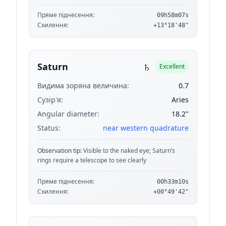
Пряме піднесення:
09h58m07s
Схилення:
+13°18'48"
♄
Saturn
Excellent
Видима зоряна величина:
0.7
Сузір'я:
Aries
Angular diameter:
18.2"
Status:
near western quadrature
Observation tip:
Visible to the naked eye; Saturn’s
rings require a telescope to see clearly
Пряме піднесення:
00h33m10s
Схилення:
+00°49'42"