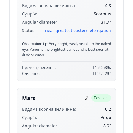
Видима зоряна величина:
-4.8
Сузір'я:
Scorpius
Angular diameter:
31.7"
Status:
near greatest eastern elongation
Observation tip:
Very bright, easily visible to the naked
eye; Venus is the brightest planet and is best seen at
dusk or dawn
Пряме піднесення:
14h25m39s
Схилення:
-11°27'29"
♂
Mars
Excellent
Видима зоряна величина:
0.2
Сузір'я:
Virgo
Angular diameter:
8.9"