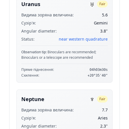
♅
Uranus
Fair
Видима зоряна величина:
5.6
Сузір'я:
Gemini
Angular diameter:
3.8"
Status:
near western quadrature
Observation tip:
Binoculars are recommended;
Binoculars or a telescope are recommended
Пряме піднесення:
04h03m30s
Схилення:
+20°35'40"
♆
Neptune
Fair
Видима зоряна величина:
7.7
Сузір'я:
Aries
Angular diameter:
2.3"