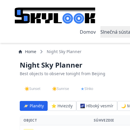
Domov
Slnečná súst
Home
Night Sky Planner
Night Sky Planner
Best objects to observe tonight from Beijing
☀
☀
★
Sunset
Sunrise
Slnko
19:21
05:19
34° below horiz
🪐 Planéty
⭐ Hviezdy
🌌 Hlboký vesmír
🌙 
OBJECT
SÚHVEZDIE