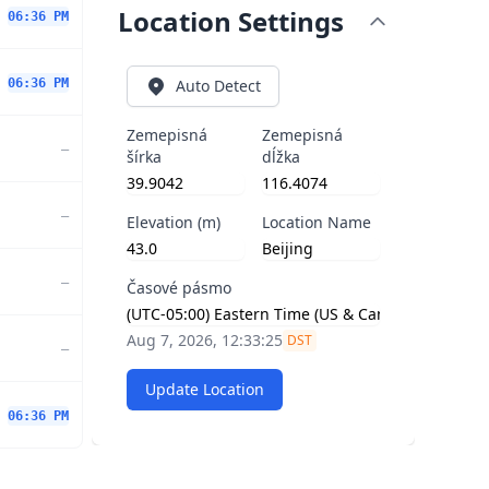
Location Settings
06:36 PM
06:36 PM
Auto Detect
Zemepisná
Zemepisná
—
šírka
dĺžka
—
Elevation (m)
Location Name
—
Časové pásmo
Aug 7, 2026, 12:33:25
DST
—
Update Location
06:36 PM