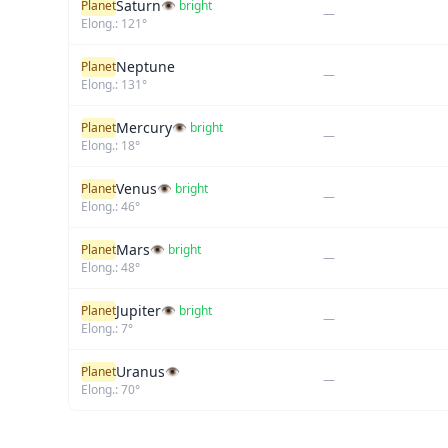
Saturn
Planet
👁 bright
—
Elong.: 121°
Neptune
Planet
—
Elong.: 131°
Mercury
Planet
👁 bright
—
Elong.: 18°
Venus
Planet
👁 bright
—
Elong.: 46°
Mars
Planet
👁 bright
—
Elong.: 48°
Jupiter
Planet
👁 bright
—
Elong.: 7°
Uranus
Planet
👁
—
Elong.: 70°