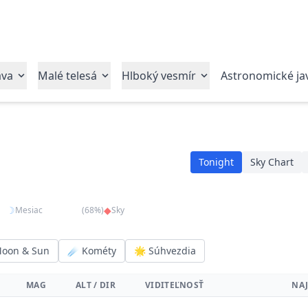
ava
Malé telesá
Hlboký vesmír
Astronomické ja
Tonight
Sky Chart
☽
Gibbous
◆
Poor (bright moon)
Mesiac
(68%)
Sky
on
Moon & Sun
☄ Kométy
🌟 Súhvezdia
MAG
ALT / DIR
VIDITEĽNOSŤ
NAJ