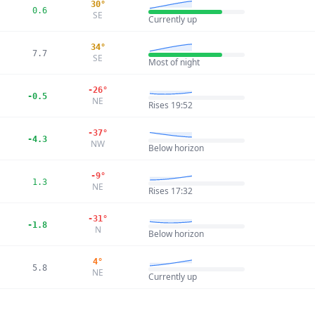
30°
0.6
SE
Currently up
34°
7.7
SE
Most of night
-26°
-0.5
NE
Rises 19:52
-37°
-4.3
NW
Below horizon
-9°
1.3
NE
Rises 17:32
-31°
-1.8
N
Below horizon
4°
5.8
NE
Currently up