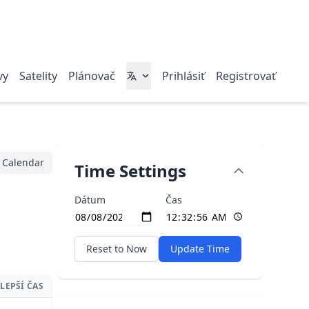
vy
Satelity
Plánovač
Prihlásiť
Registrovať
Calendar
Time Settings
Dátum
Čas
Reset to Now
Update Time
LEPŠÍ ČAS