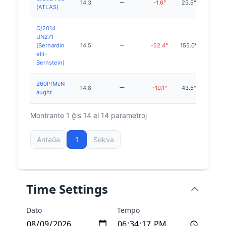
14.3
-1.6°
23.5°
18
(ATLAS)
C/2014
UN271
(Bernardin
14.5
-52.4°
155.0°
elli-
Bernstein)
260P/McN
14.8
-10.1°
43.5°
19
aught
Montrante 1 ĝis 14 el 14 parametroj
Antaŭa
1
Sekva
Time Settings
Dato
Tempo