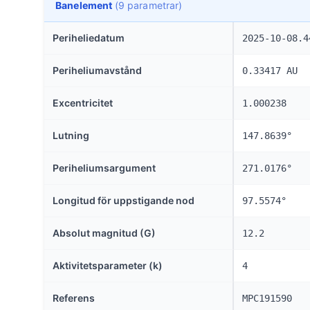
Banelement
(9 parametrar)
Periheliedatum
2025-10-08.4
Periheliumavstånd
0.33417 AU
Excentricitet
1.000238
Lutning
147.8639°
Periheliumsargument
271.0176°
Longitud för uppstigande nod
97.5574°
Absolut magnitud (G)
12.2
Aktivitetsparameter (k)
4
Referens
MPC191590