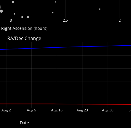
3
2.5
2
Right Ascension (hours)
RA/Dec Change
Aug 2
Aug 9
Aug 16
Aug 23
Aug 30
S
Date