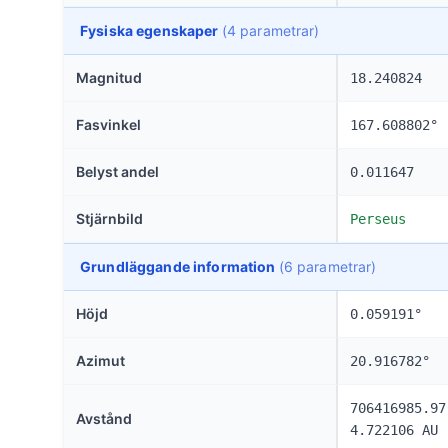
Fysiska egenskaper
(4 parametrar)
Magnitud
18.240824
Fasvinkel
167.608802°
Belyst andel
0.011647
Stjärnbild
Perseus
Grundläggande information
(6 parametrar)
Höjd
0.059191°
Azimut
20.916782°
706416985.97
Avstånd
4.722106 AU