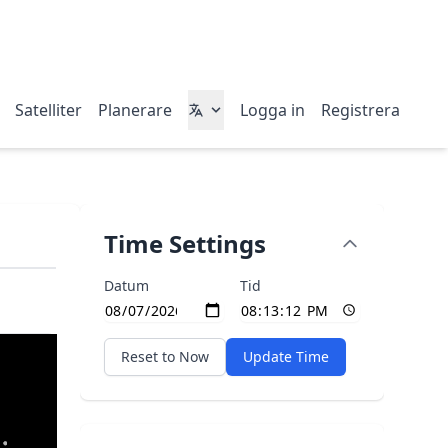
Satelliter
Planerare
Logga in
Registrera
Time Settings
Datum
Tid
Reset to Now
Update Time