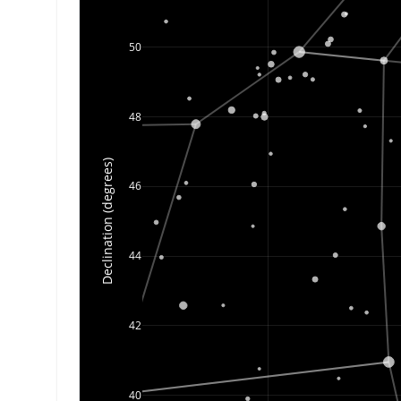
50
48
Declination (degrees)
46
44
42
40