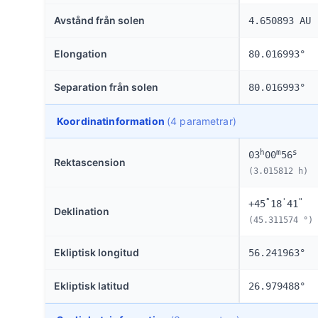
Avstånd från solen
4.650893 AU
Elongation
80.016993°
Separation från solen
80.016993°
Koordinatinformation
(4 parametrar)
h
m
s
03
00
56
Rektascension
(3.015812 h)
°
'
"
+45
18
41
Deklination
(45.311574 °)
Ekliptisk longitud
56.241963°
Ekliptisk latitud
26.979488°