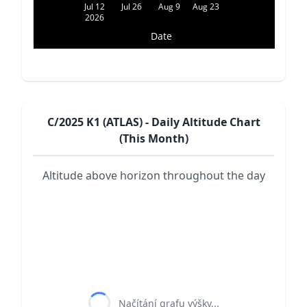
Jul 12
Jul 26
Aug 9
Aug 23
2026
Date
C/2025 K1 (ATLAS) - Daily Altitude Chart
(This Month)
Altitude above horizon throughout the day
Načítání grafu výšky...