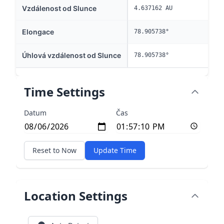
Vzdálenost od Slunce
4.637162 AU
Elongace
78.905738°
Úhlová vzdálenost od Slunce
78.905738°
Time Settings
Datum
Čas
Reset to Now
Update Time
Location Settings