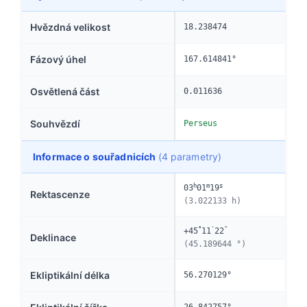
Hvězdná velikost
18.238474
Fázový úhel
167.614841°
Osvětlená část
0.011636
Souhvězdí
Perseus
Informace o souřadnicích
(4 parametry)
h
m
s
03
01
19
Rektascenze
(3.022133 h)
°
'
"
+45
11
22
Deklinace
(45.189644 °)
Ekliptikální délka
56.270129°