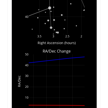
40
3.5
3
2.5
2
Right Ascension (hours)
RA/Dec Change
50
40
30
RA/Dec
20
10