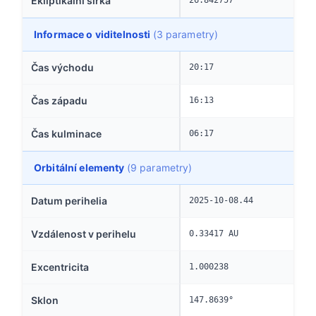
Ekliptikální šířka
26.842757°
Informace o viditelnosti
(3 parametry)
Čas východu
20:17
Čas západu
16:13
Čas kulminace
06:17
Orbitální elementy
(9 parametry)
Datum perihelia
2025-10-08.44
Vzdálenost v perihelu
0.33417 AU
Excentricita
1.000238
Sklon
147.8639°